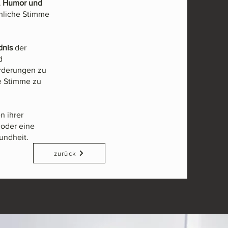
, Humor und
chliche Stimme
dnis
der
d
orderungen zu
e Stimme zu
n ihrer
 oder eine
undheit.
zurück