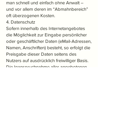
man schnell und einfach ohne Anwalt –
und vor allem deren im “Abmahnbereich”
oft überzogenen Kosten.
4. Datenschutz
Sofern innerhalb des Internetangebotes
die Möglichkeit zur Eingabe persönlicher
oder geschäftlicher Daten (eMail-Adressen,
Namen, Anschriften) besteht, so erfolgt die
Preisgabe dieser Daten seitens des
Nutzers auf ausdrücklich freiwilliger Basis.
Die Inanspruchnahme aller angebotenen
Dienste ist, soweit technisch möglich und
zumutbar, auch ohne Angabe solcher
Daten bzw. unter Angabe anonymisierter
Daten gestattet.
5. Rechtswirksamkeit dieses
Haftungsausschlusses
Dieser Haftungsausschluss ist als Teil des
Internetangebotes zu betrachten, von dem
aus auf diese Seite verwiesen wurde.
Sofern Teile oder einzelne Formulierungen